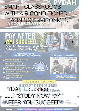
SMART CLASSROOMS
WITH AIR-CONDITIONED
LEARNING ENVIRONMENT
Jun 8
PYDAH Education
Loan"STUDY NOW PAY
AFTER YOU SUCCEED"