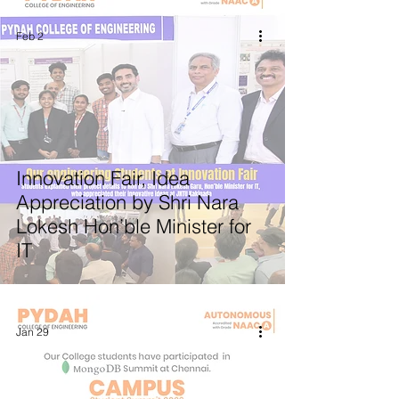
భావిస్తున్నాము.
Feb 2
Innovation Fair, Idea
Appreciation by Shri Nara
Lokesh Hon’ble Minister for
IT
Jan 29