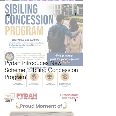
Jun 8
Pydah Introduces New
Scheme "Sibiling Concession
Program"
Jun 8