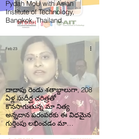
Pydah MoU with Asian
Institute of Technology,
Bangkok, Thailand.
Feb 23
దాదాపు రెండు శతాబ్దాలుగా, 208
ఏళ్ల సుదీర్ఘ చరిత్రతో
కొనసాగుతున్న మా నిత్య
అన్నదాన పరంపరకు ఈ విధమైన
గుర్తింపు లభించడం మా
కుటుంబానికి మహత్తర గౌరవంగా